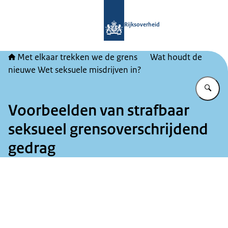
Naar de homepage van Met elkaar tr
Rijksoverheid
Met elkaar trekken we de grens
Wat houdt de
nieuwe Wet seksuele misdrijven in?
Vu
Voorbeelden van strafbaar
seksueel grensoverschrijdend
gedrag