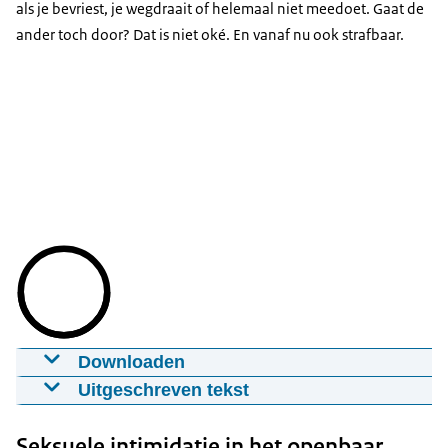
als je bevriest, je wegdraait of helemaal niet meedoet. Gaat de
De andere vrouw wil dit niet en schrikt.
ander toch door? Dat is niet oké. En vanaf nu ook strafbaar.
VOICE OVER: Seks als iemand niet wil?
We vonden het al niet oké, vanaf nu is het ook
strafbaar. Logisch toch?!
Je ziet ook het logo van de Rijksoverheid.
Downloaden
In bed
Uitgeschreven tekst
25-06-2024
mp4
We zien een man en vrouw in bed liggen.
Seksuele intimidatie in het openbaar