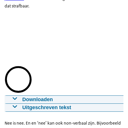
dat strafbaar.
Downloaden
Thuisdate
Uitgeschreven tekst
25-06-2024
mp4
We zien twee vrouwen op de bank.
Nee is nee. En en ‘nee’ kan ook non-verbaal zijn. Bijvoorbeeld
Download
De ene vrouw slaat een arm om de andere vrouw.