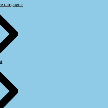
ze campagne
ht