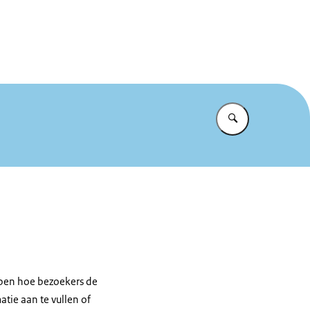
kken we de grens
Vul in wat u z
jpen hoe bezoekers de
atie aan te vullen of