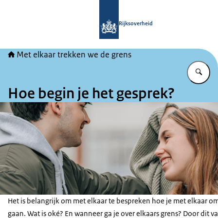
Naar de homepage van Met elkaar tr
Rijksoverheid
Met elkaar trekken we de grens
Vu
Hoe begin je het gesprek?
Het is belangrijk om met elkaar te bespreken hoe je met elkaar om
gaan. Wat is oké? En wanneer ga je over elkaars grens? Door dit v