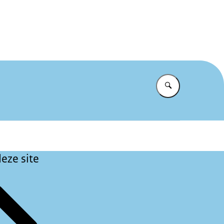
kken we de grens
Vul in wat u z
eze site