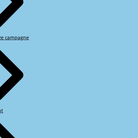
ze campagne
ht