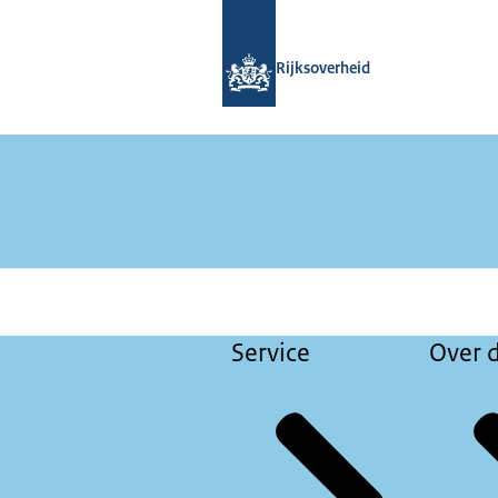
Naar de homepage van Met elkaar tre
Rijksoverheid
Service
Over d