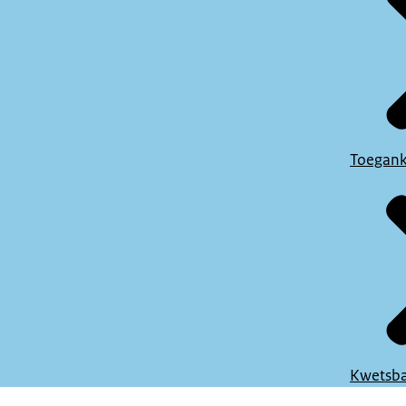
Toegank
Kwetsba