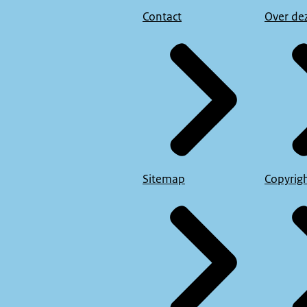
k worden we ook nog dronken, dus dat is gewoon illegaal.
Contact
Over de
nsen weten dit niet.
eg mannen die dit gewoon zeggen.
dit kan gewoon.
ok een beetje triest trouwens.
d bijna moet omkopen om mee naar huis te krijgen.
staarde naar mijn borsten en zei dat ik precies het type was en zo m
 echt niet!
Sitemap
Copyrig
p elk gebied.
echt niet.
e borsten van een collega — dat is al over het grijze gebied.
g erover maken óver grijs gebied..
was: “Je bent het type van mijn zoon, aan je borsten te zien.”
alrood.
na zwart.