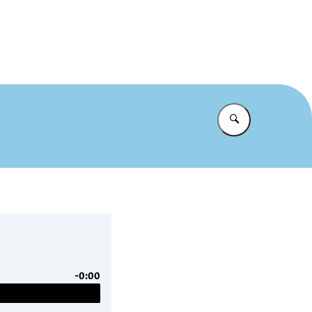
kken we de grens
Vul in wat u z
-0:00