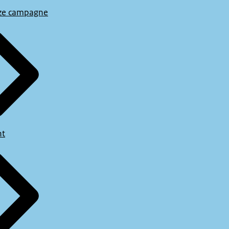
ze campagne
ee.”
ht