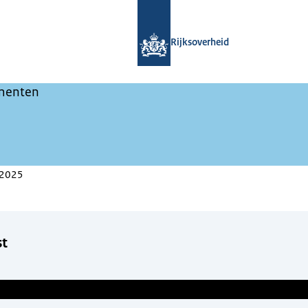
Naar de homepage van Met elkaar tre
Rijksoverheid
menten
-2025
t