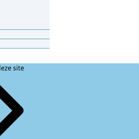
 situatie hebben
eze site
gen..